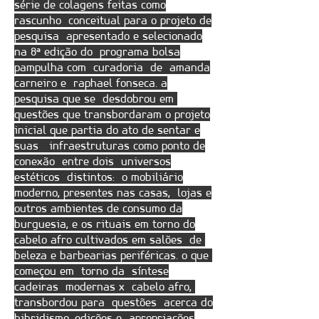
série de colagens feitas como
rascunho conceitual para o projeto de
pesquisa apresentado e selecionado
na 8ª edição do programa bolsa
pampulha com curadoria de amanda
carneiro e raphael fonseca. a
pesquisa que se desdobrou em
questões que transbordaram o projeto
inicial que partia do ato de sentar e
suas infraestruturas como ponto de
conexão entre dois universos
estéticos distintos: o mobiliário
moderno, presentes nas casas, lojas e
outros ambientes de consumo da
burguesia, e os rituais em torno do
cabelo afro cultivados em salões de
beleza e barbearias periféricas. o que
começou em torno da síntese
cadeiras modernas x cabelo afro,
transbordou para questões acerca do
hibridismo, edições e apropriações