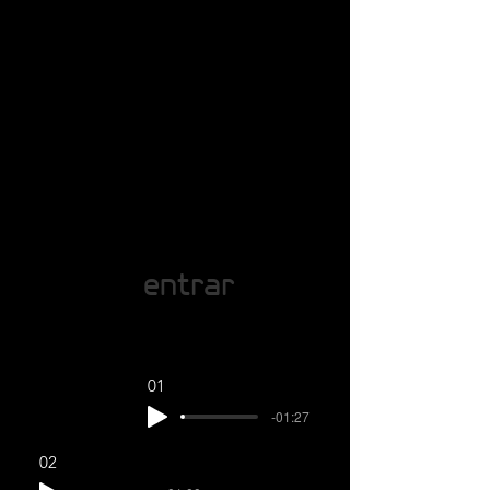
entrar
01
-01:27
02